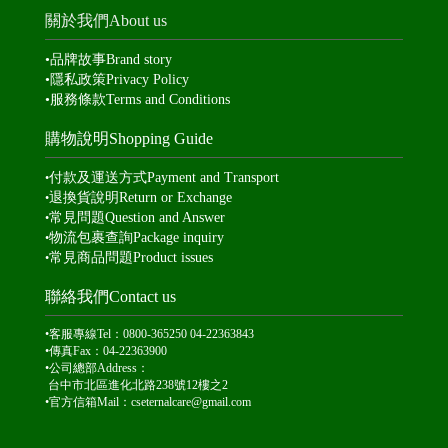
關於我們About us
•
品牌故事
Brand story
•
隱私
政策Privacy Policy
•
服務條款
Terms and Conditions
購物說明Shopping Guide
付款及運送方式
Payment and Transport
•
退換貨說明
Return or Exchange
•
常見問題
Question and Answer
•
物流包裹查詢
Package inquiry
•
常見商品問題Product issues
•
聯絡我們Contact us
•客服專線Tel：0800-365250 04-22363843
•傳真Fax：04-22363900
•公司總部Address：
台中市北區進化北路238號12樓之2
•官方信箱Mail：
cseternalcare@gmail.com